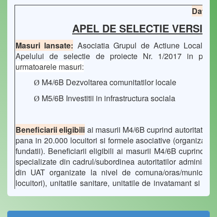
Data la
APEL DE SELECTIE VERSIUN
Masuri lansate:
Asociatia Grupul de Actiune Locala Me
Apelului de selectie de proiecte Nr. 1/2017 in per
urmatoarele masuri:
M4/6B Dezvoltarea comunitatilor locale
Ø
M5/6B Investitii in infrastructura sociala
Ø
Beneficiarii eligibili
ai masurii M4/6B cuprind autoritatile 
pana in 20.000 locuitori si formele asociative (organizatii
fundatii). Beneficiarii eligibili ai masurii M4/6B cuprind adm
specializate din cadrul/subordinea autoritatilor administrat
din UAT organizate la nivel de comuna/oras/municipiu
locuitori), unitatile sanitare, unitatile de invatamant si alte
comunitar, servicii sociale integrate, organizatii neguverna
culte recunoscute de lege si, totodata, GAL MELEAGURI
interes public ce vizeaza infrastructura sociala, pentru ca