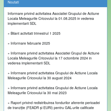
Noutati
interesul si se aplica masuri de evitare a conflictului de int
Informare privind activitatea Asociatiei Grupului de Actiune
Locala Meleagurile Cricovului la 01.08.2025 in vederea
Fondurile disponibile pentru masurile lansate si suma
implementarii SDL
acordata pentru un proiect
sunt prezentate in continuare:
» Bilant activitati trimestrul 1 2025
» Informare februarie 2025
Fondul disponibil/
ne
Masura
masura
a
» Informare privind activitatea Asociatiei Grupul de Actiune
Locala Meleagurile Cricovului la 17 octombrie 2024 in
vederea implementarii SDL
M4/6B Dezvoltarea
1.104.897,37 euro
comunitatilor locale
» Informare privind activitatea Grupului de Actiune Locala
Meleagurile Cricovului la 30 august 2024
M5/6B Investitii in
80.000 euro
infrastructura sociala
» Informare privind activitatea Grupului de Actiune Locala
Meleagurile Cricovului la 30 mai 2023
TOTAL
1.184.897,37 euro
» Raport privind redistribuirea fondurilor aferente perioadei
Fond disponibil alocat in
de tranziție (FEADR și EURI) pentru GAL-urile calificate
sesiune